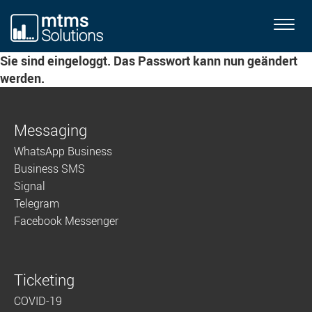
T
o
Sie sind eingeloggt. Das Passwort kann nun geändert
g
werden.
g
l
e
Messaging
n
a
WhatsApp Business
v
Business SMS
i
Signal
g
Telegram
a
Facebook Messenger
t
i
o
Ticketing
n
COVID-19