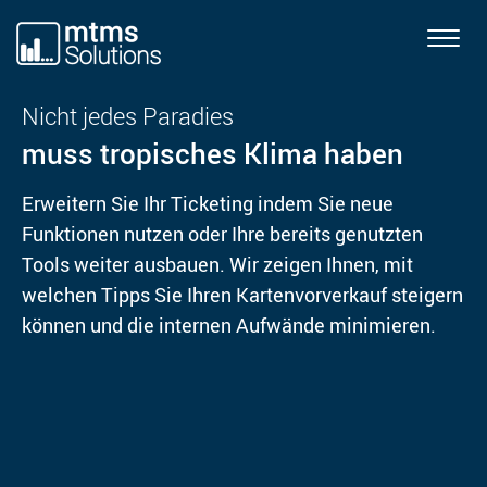
T
o
g
Nicht jedes Paradies
g
muss tropisches Klima haben
l
e
Erweitern Sie Ihr Ticketing indem Sie neue
n
a
Funktionen nutzen oder Ihre bereits genutzten
v
Tools weiter ausbauen. Wir zeigen Ihnen, mit
i
welchen Tipps Sie Ihren Kartenvorverkauf steigern
g
können und die internen Aufwände minimieren.
a
t
i
o
n