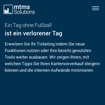
T
o
g
Ein Tag ohne Fußball
g
ist ein verlorener Tag
l
e
Erweitern Sie Ihr Ticketing indem Sie neue
n
a
Funktionen nutzen oder Ihre bereits genutzten
v
Tools weiter ausbauen. Wir zeigen Ihnen, mit
i
welchen Tipps Sie Ihren Kartenvorverkauf steigern
g
können und die internen Aufwände minimieren.
a
t
i
o
n